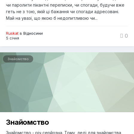
чи паролити пікантні переписки, чи спогади, будучи вже
геть не з тою, якій ці бажання чи спогади адресовані.
Май на увазі, що якою б недопитливою чи...
Ruskat
в
Відносини
0
5 січня
Знайомство
Знайомство
Знайомство - річ серйозна. Тому, леді для знайомства