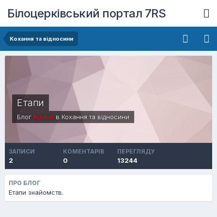
Білоцерківський портал 7RS
Кохання та відносини
Етапи
Блог
Ruskat
в
Кохання та відносини
ЗАПИСИ
КОМЕНТАРІВ
ПЕРЕГЛЯДУ
2
0
13244
ПРО БЛОГ
Етапи знайомств.