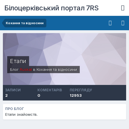
Білоцерківський портал 7RS
Кохання та відносини
Етапи
Блог
Ruskat
в
Кохання та відносини
ЗАПИСИ
КОМЕНТАРІВ
ПЕРЕГЛЯДУ
2
0
12953
ПРО БЛОГ
Етапи знайомств.